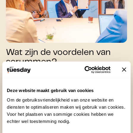
Wat zijn de voordelen van
scrummen?
De voordelen van scrummen (en dus ook van
goede scrumsessies) zijn behoorlijk sterk:
Deze website maakt gebruik van cookies
📌 Sneller resultaat door korte cycli
Om de gebruiksvriendelijkheid van onze website en
📌 Meer betrokkenheid van het team
diensten te optimaliseren maken wij gebruik van cookies.
📌 Directe feedback en bijsturing
Voor het plaatsen van sommige cookies hebben we
echter wel toestemming nodig.
📌 Heldere prioriteiten en overzicht
📌 Flexibiliteit in aanpak